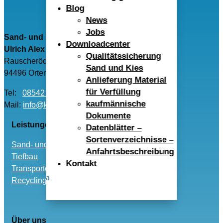
Blog
News
Jobs
Sand- und Kieswerk Rauscheröd
Downloadcenter
Ulrich Alex GmbH
Qualitätssicherung
Rauscheröd 4
Sand und Kies
94496 Ortenburg
Anlieferung Material
für Verfüllung
Tel:
08542 – 96040
kaufmännische
Mail:
info@kwr-alex.de
Dokumente
Leistungen
Datenblätter –
Sortenverzeichnisse –
Sand- und Kies
Anfahrtsbeschreibung
Tiefbau
Kontakt
Transporte
Recycling und Entsorgung
Über uns