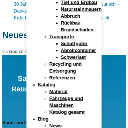
Tief und Erdbau
30 Jahre im Kieswerk Rauscheröd – Glückwunsch +
Natursteinmauern
Dankeschön Helene
Abbruch
Erdarbeiten: Vom Hausbau bis zum Großprojekt
Rückbau
Brandschaden
Neueste Kommentare
Transporte
Schüttgüter
Abrollcontainer
Es sind keine Kommentare vorhanden.
Schwerlast
Recycling und
Entsorgung
Sand- und Kieswerk
Referenzen
Katalog
Rauscheröd Ulrich Alex
Material
GmbH
Fahrzeuge und
Maschinen
Katalog gesamt
Blog
Sand- und Kieswerk Rauscheröd
News