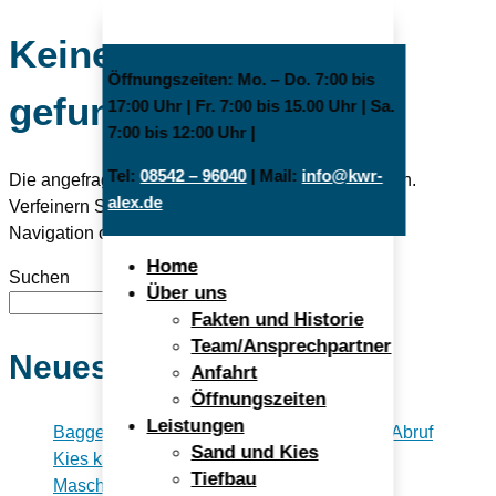
Keine Ergebnisse
Öffnungszeiten: Mo. – Do. 7:00 bis
gefunden
17:00 Uhr | Fr. 7:00 bis 15.00 Uhr | Sa.
7:00 bis 12:00 Uhr |
Tel:
08542 – 96040
| Mail:
info@kwr-
Die angefragte Seite konnte nicht gefunden werden.
alex.de
Verfeinern Sie Ihre Suche oder verwenden Sie die
Navigation oben, um den Beitrag zu finden.
Home
Suchen
Über uns
Suchen
Fakten und Historie
Team/Ansprechpartner
Neueste Beiträge
Anfahrt
Öffnungszeiten
Leistungen
Bagger, Raupe, Walze: Maschinenpark auf Abruf
Sand und Kies
Kies kaufen: Abholen oder liefern lassen?
Tiefbau
Maschinist gesucht!