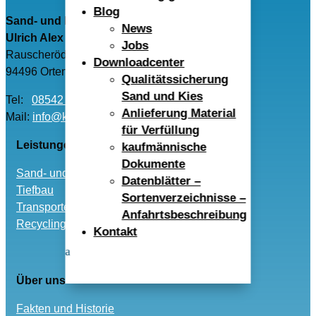
Blog
Sand- und Kieswerk Rauscheröd
News
Ulrich Alex GmbH
Jobs
Rauscheröd 4
Downloadcenter
94496 Ortenburg
Qualitätssicherung
Sand und Kies
Tel:
08542 – 96040
Anlieferung Material
Mail:
info@kwr-alex.de
für Verfüllung
Leistungen
kaufmännische
Dokumente
Sand- und Kies
Datenblätter –
Tiefbau
Sortenverzeichnisse –
Transporte
Anfahrtsbeschreibung
Recycling und Entsorgung
Kontakt
Über uns
Fakten und Historie