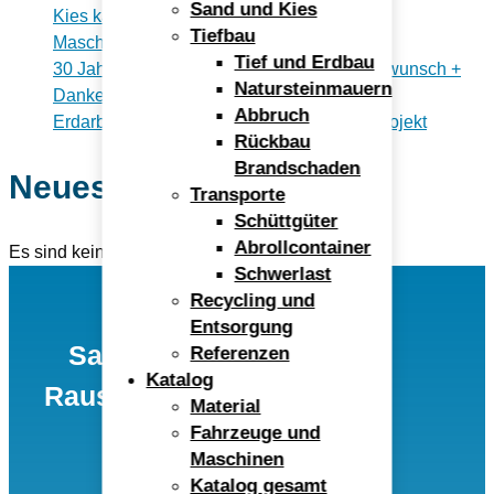
Sand und Kies
Kies kaufen: Abholen oder liefern lassen?
Tiefbau
Maschinist gesucht!
Tief und Erdbau
30 Jahre im Kieswerk Rauscheröd – Glückwunsch +
Natursteinmauern
Dankeschön Helene
Abbruch
Erdarbeiten: Vom Hausbau bis zum Großprojekt
Rückbau
Brandschaden
Neueste Kommentare
Transporte
Schüttgüter
Abrollcontainer
Es sind keine Kommentare vorhanden.
Schwerlast
Recycling und
Entsorgung
Sand- und Kieswerk
Referenzen
Katalog
Rauscheröd Ulrich Alex
Material
GmbH
Fahrzeuge und
Maschinen
Katalog gesamt