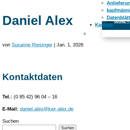
Anlieferun
Öffnungszeit
kaufmänn
Daniel Alex
Datenblät
Tel:
08542 –
Kontakt
von
Susanne Riesinger
|
Jan. 1, 2026
Kontaktdaten
Tel.:
(0 85 42) 96 04 – 16
E-Mail:
daniel.alex@kwr-alex.de
Suchen
Suchen