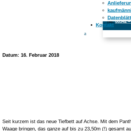
Anlieferun
Öffnungszeit
kaufmänn
Datenblät
Tel:
08542 –
Kontakt
WIR HABEN
Datum: 16. Februar 2018
Seit kurzem ist das neue Tiefbett auf Achse. Mit dem Pan
Waage bringen, das ganze auf bis zu 23,50m (!) gesamt