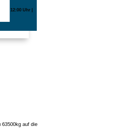
0 bis 12:00 Uhr |
u 63500kg auf die