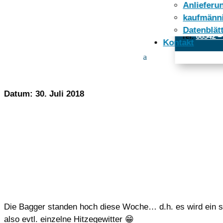
Anlieferun
Öffnungszeit
kaufmänn
Datenblät
Tel:
08542 –
Kontakt
WETTER CH
Datum: 30. Juli 2018
Die Bagger standen hoch diese Woche… d.h. es wird ein
also evtl. einzelne Hitzegewitter
😁