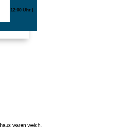
0 bis 12:00 Uhr |
haus waren weich,