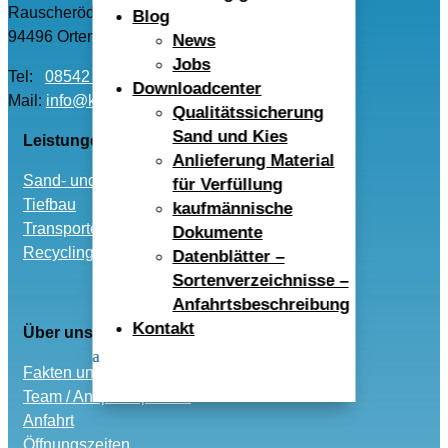
Rauscheröd 4
Blog
94496 Ortenburg
News
Jobs
Tel:
08542 – 96040
Downloadcenter
Mail:
info@kwr-alex.de
Qualitätssicherung
Sand und Kies
Leistungen
Anlieferung Material
Sand- und Kies
für Verfüllung
Tiefbau
kaufmännische
Transporte
Dokumente
Recycling und Entsorgung
Datenblätter –
Sortenverzeichnisse –
Anfahrtsbeschreibung
Kontakt
Über uns
Fakten und Historie
Team / Ansprechpartner
Anfahrt
Öffnungszeiten