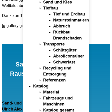
Sand und Kies
Weltbild aber wieder geraderücken
😉
Tiefbau
Tief und Erdbau
Danke an Thomas für die Steilvorlage!
Natursteinmauern
[g-gallery gid=“2940″]
Abbruch
Rückbau
Brandschaden
Transporte
Schüttgüter
Abrollcontainer
Schwerlast
Sand- und Kieswerk
Recycling und
Rauscheröd Ulrich Alex
Entsorgung
Referenzen
GmbH
Katalog
Material
Fahrzeuge und
Sand- und Kieswerk Rauscheröd
Maschinen
Ulrich Alex GmbH
Katalog gesamt