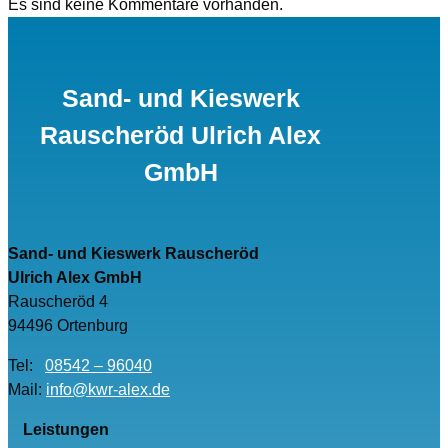
Es sind keine Kommentare vorhanden.
Sand- und Kieswerk
Rauscheröd Ulrich Alex
GmbH
Sand- und Kieswerk Rauscheröd
Ulrich Alex GmbH
Rauscheröd 4
94496 Ortenburg
Tel:
08542 – 96040
Mail:
info@kwr-alex.de
Leistungen