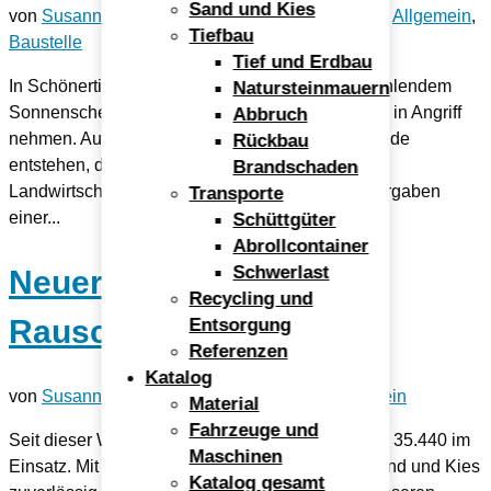
Sand und Kies
von
Susanne Riesinger
|
Apr. 16, 2015
|
Abbruch
,
Allgemein
,
Tiefbau
Baustelle
Tief und Erdbau
In Schönerting bei Vilshofen konnten wir bei strahlendem
Natursteinmauern
Sonnenschein den Abbruch eines Stallgebäudes in Angriff
Abbruch
nehmen. Auf der Hoffläche wird ein neues Gebäude
Rückbau
entstehen, das den Anforderungen der modernen
Brandschaden
Landwirtschaft gerecht wird. Die gesetzlichen Vorgaben
Transporte
einer...
Schüttgüter
Abrollcontainer
Schwerlast
Neuer 4-Achser in
Recycling und
Rauscheröd
Entsorgung
Referenzen
Katalog
von
Susanne Riesinger
|
März 27, 2015
|
Allgemein
Material
Fahrzeuge und
Seit dieser Woche ist unser neuer MAN 4-Achser 35.440 im
Maschinen
Einsatz. Mit 440 PS wird er zukünftig unseren Sand und Kies
Katalog gesamt