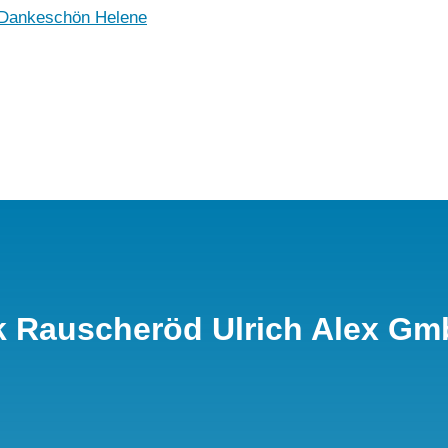
 Dankeschön Helene
k Rauscheröd Ulrich Alex G