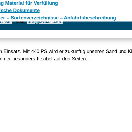
g Material für Verfüllung
en: Mo. – Do. 7:00 bis 17:00 Uhr | Fr. 7:00 bis 15.00 Uhr | Sa. 7:0
ische Dokumente
cheröd
ter – Sortenverzeichnisse – Anfahrtsbeschreibung
 96040
| Mail:
info@kwr-alex.de
m Einsatz. Mit 440 PS wird er zukünftig unseren Sand und 
 er besonders flexibel auf drei Seiten...