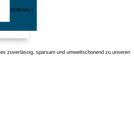
0 bis 12:00 Uhr |
Kies zuverlässig, sparsam und umweltschonend zu unseren