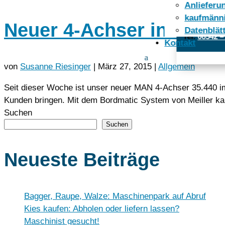
Anlieferun
Öffnungszeit
kaufmänn
Neuer 4-Achser in Raus
Datenblät
Tel:
08542 –
Kontakt
von
Susanne Riesinger
|
März 27, 2015
|
Allgemein
Seit dieser Woche ist unser neuer MAN 4-Achser 35.440 i
Kunden bringen. Mit dem Bordmatic System von Meiller kann
Suchen
Suchen
Neueste Beiträge
Bagger, Raupe, Walze: Maschinenpark auf Abruf
Kies kaufen: Abholen oder liefern lassen?
Maschinist gesucht!