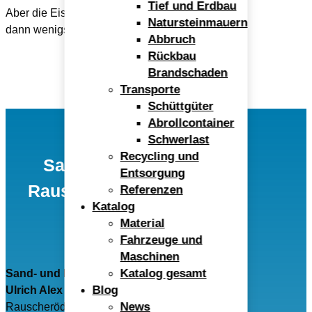
Tief und Erdbau
Aber die Eiszapfen an den Geräten ergeben
Natursteinmauern
dann wenigstens nette Bilder!
Abbruch
Rückbau
Brandschaden
Transporte
Schüttgüter
Abrollcontainer
Schwerlast
Recycling und
Sand- und Kieswerk
Entsorgung
Rauscheröd Ulrich Alex
Referenzen
Katalog
GmbH
Material
Fahrzeuge und
Maschinen
Katalog gesamt
Sand- und Kieswerk Rauscheröd
Blog
Ulrich Alex GmbH
News
Rauscheröd 4