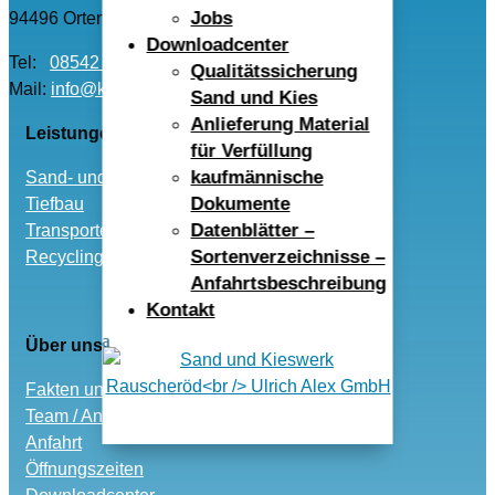
Jobs
94496 Ortenburg
Downloadcenter
Tel:
08542 – 96040
Qualitätssicherung
Mail:
info@kwr-alex.de
Sand und Kies
Anlieferung Material
Leistungen
für Verfüllung
kaufmännische
Sand- und Kies
Dokumente
Tiefbau
Datenblätter –
Transporte
Sortenverzeichnisse –
Recycling und Entsorgung
Anfahrtsbeschreibung
Kontakt
Über uns
Fakten und Historie
Team / Ansprechpartner
Anfahrt
Öffnungszeiten