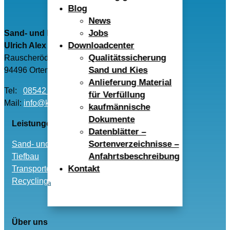
Blog
News
Jobs
Sand- und Kieswerk Rauscheröd
Downloadcenter
Ulrich Alex GmbH
Qualitätssicherung
Rauscheröd 4
Sand und Kies
94496 Ortenburg
Anlieferung Material
Tel:
08542 – 96040
für Verfüllung
Mail:
info@kwr-alex.de
kaufmännische
Dokumente
Leistungen
Datenblätter –
Sortenverzeichnisse –
Sand- und Kies
Anfahrtsbeschreibung
Tiefbau
Kontakt
Transporte
Recycling und Entsorgung
Über uns