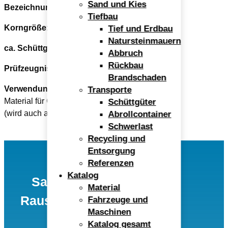
Sand und Kies
Bezeichnung:
Oberboden
Tiefbau
Korngröße:
k.A.
Tief und Erdbau
Natursteinmauern
ca. Schüttgewicht (to / m³):
1,5
Abbruch
Rückbau
Prüfzeugnis:
nein
Brandschaden
Verwendung:
Transporte
Material für Garten- und Landschaftsbau
Schüttgüter
(wird auch angeboten mit Sand gemischt)
Abrollcontainer
Schwerlast
Recycling und
Entsorgung
Referenzen
Katalog
Sand- und Kieswerk
Material
Rauscheröd Ulrich Alex
Fahrzeuge und
Maschinen
GmbH
Katalog gesamt