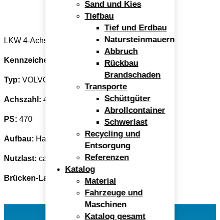
Sand und Kies
Tiefbau
Tief und Erdbau
Natursteinmauern
LKW 4-Achser PA-UA 440 (Hardox-Mulde)
Abbruch
Kennzeichen:
PA-UA 440
Rückbau
Brandschaden
Typ:
VOLVO FM460
Transporte
Schüttgüter
Achszahl:
4
Abrollcontainer
PS:
470
Schwerlast
Recycling und
Aufbau:
Hardox-Mulde
Entsorgung
Referenzen
Nutzlast:
ca. 18,0 to
Katalog
Brücken-Ladevolumen:
ca. 14,8 m³
Material
Fahrzeuge und
Maschinen
Katalog gesamt