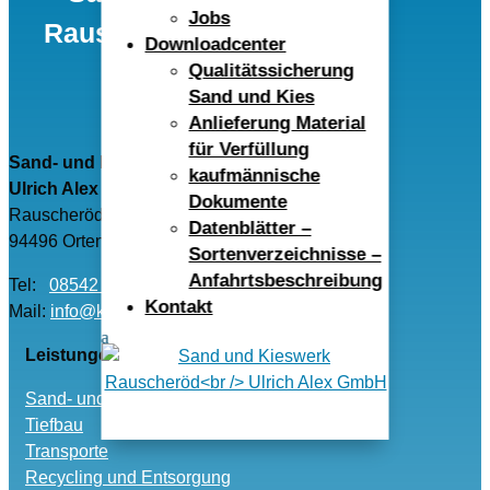
Jobs
Rauscheröd Ulrich Alex
Downloadcenter
GmbH
Qualitätssicherung
Sand und Kies
Anlieferung Material
für Verfüllung
Sand- und Kieswerk Rauscheröd
kaufmännische
Ulrich Alex GmbH
Dokumente
Rauscheröd 4
Datenblätter –
94496 Ortenburg
Sortenverzeichnisse –
Anfahrtsbeschreibung
Tel:
08542 – 96040
Kontakt
Mail:
info@kwr-alex.de
Leistungen
Sand- und Kies
Tiefbau
Transporte
Recycling und Entsorgung