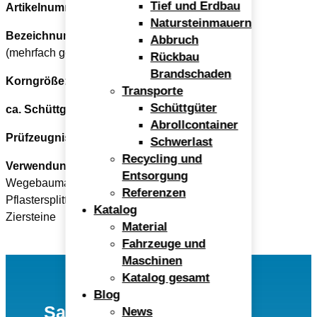
Tief und Erdbau
Artikelnummer
:
1012
Natursteinmauern
Bezeichnung:
Granit-Edelsplitt 2/5
Abbruch
(mehrfach gebrochen und gewaschen)
Rückbau
Brandschaden
Korngröße:
2-5 mm
Transporte
Schüttgüter
ca. Schüttgewicht (to / m³):
1,4
Abrollcontainer
Prüfzeugnis:
ja
Schwerlast
Recycling und
Verwendung:
Entsorgung
Wegebaumaterial,
Referenzen
Pflastersplitt,
Katalog
Ziersteine
Material
Fahrzeuge und
Maschinen
Katalog gesamt
Blog
Sand- und Kieswerk
News