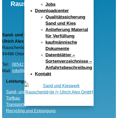
Rauscheröd Ulrich Alex
Jobs
Downloadcenter
GmbH
Qualitätssicherung
Sand und Kies
Anlieferung Material
Sand- und Kieswerk Rauscheröd
für Verfüllung
Ulrich Alex GmbH
kaufmännische
Rauscheröd 4
Dokumente
94496 Ortenburg
Datenblätter –
Sortenverzeichnisse –
Tel:
08542 – 96040
Anfahrtsbeschreibung
Mail:
info@kwr-alex.de
Kontakt
Leistungen
Sand- und Kies
Tiefbau
Transporte
Recycling und Entsorgung