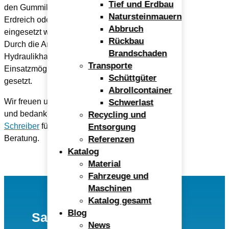
Tief und Erdbau
den Gummiketten kann er sowohl im Kiesbett, im
Natursteinmauern
Erdreich oder auf Asphalt- und Pflasterflächen
Abbruch
eingesetzt werden.
Rückbau
Durch die Anbaumöglichkeit von Greifer und
Brandschaden
Hydraulikhammer sind den
Transporte
Einsatzmöglichkeiten fast keine Grenzen
Schüttgüter
gesetzt.
Abrollcontainer
Wir freuen uns auf viele, viele Stunden Arbeit
Schwerlast
und bedanken uns bei
Marketa Duchova-
Recycling und
Schreiber
für die kompetente und freundliche
Entsorgung
Beratung.
Referenzen
Katalog
Material
Fahrzeuge und
Maschinen
Katalog gesamt
Blog
Sand- und Kieswerk
News