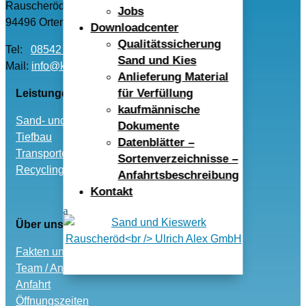
Rauscheröd 4
Jobs
94496 Ortenburg
Downloadcenter
Qualitätssicherung
Tel:
08542 – 96040
Sand und Kies
Mail:
info@kwr-alex.de
Anlieferung Material
für Verfüllung
Leistungen
kaufmännische
Sand- und Kies
Dokumente
Tiefbau
Datenblätter –
Transporte
Sortenverzeichnisse –
Recycling und Entsorgung
Anfahrtsbeschreibung
Kontakt
Über uns
Fakten und Historie
Team / Ansprechpartner
Anfahrt
Öffnungszeiten