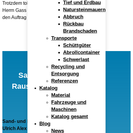
Tief und Erdbau
Trotzdem tolle Baustelle und herzlichen Dank an
Natursteinmauern
Herrn Gass von
Lichtung Tierbestattungen
für
Abbruch
den Auftrag und an Herbert für die tolle Arbeit.
Rückbau
Brandschaden
Transporte
Schüttgüter
Abrollcontainer
Schwerlast
Recycling und
Entsorgung
Sand- und Kieswerk
Referenzen
Rauscheröd Ulrich Alex
Katalog
Material
GmbH
Fahrzeuge und
Maschinen
Katalog gesamt
Sand- und Kieswerk Rauscheröd
Blog
Ulrich Alex GmbH
News