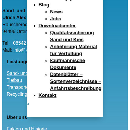
Blog
Sand- und Kieswerk Rauscheröd
News
Ulrich Alex GmbH
Jobs
Rauscheröd 4
Downloadcenter
94496 Ortenburg
Qualitätssicherung
Sand und Kies
Tel:
08542 – 96040
Anlieferung Material
Mail:
info@kwr-alex.de
für Verfüllung
kaufmännische
Leistungen
Dokumente
Sand- und Kies
Datenblätter –
Tiefbau
Sortenverzeichnisse –
Transporte
Anfahrtsbeschreibung
Recycling und Entsorgung
Kontakt
Über uns
Fakten und Historie