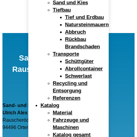
Sand und Kies
Tiefbau
Tief und Erdbau
Natursteinmauern
Abbruch
Rückbau
Brandschaden
Transporte
Sand- und Kieswerk
Schüttgüter
Rauscheröd Ulrich Alex
Abrollcontainer
Schwerlast
GmbH
Recycling und
Entsorgung
Referenzen
Katalog
Sand- und Kieswerk Rauscheröd
Material
Ulrich Alex GmbH
Fahrzeuge und
Rauscheröd 4
Maschinen
94496 Ortenburg
Katalog gesamt