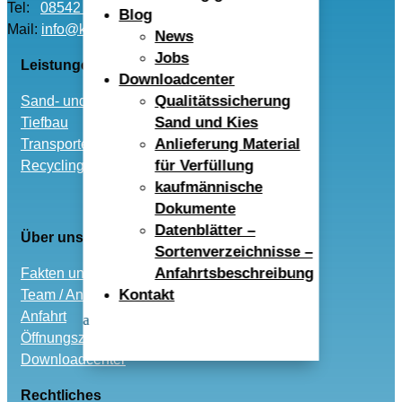
Tel:
08542 – 96040
Blog
Mail:
info@kwr-alex.de
News
Jobs
Leistungen
Downloadcenter
Qualitätssicherung
Sand- und Kies
Sand und Kies
Tiefbau
Anlieferung Material
Transporte
für Verfüllung
Recycling und Entsorgung
kaufmännische
Dokumente
Datenblätter –
Über uns
Sortenverzeichnisse –
Anfahrtsbeschreibung
Fakten und Historie
Kontakt
Team / Ansprechpartner
Anfahrt
Öffnungszeiten
Downloadcenter
Rechtliches