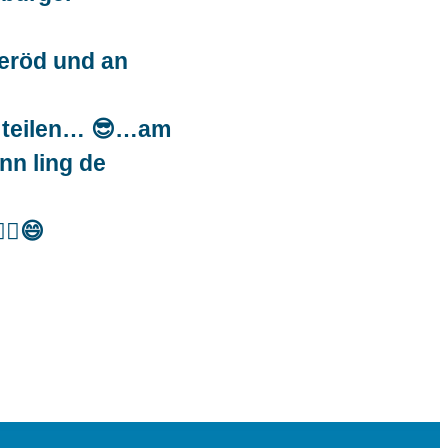
heröd und an
r teilen… 😎…am
nn ling de
💫😄