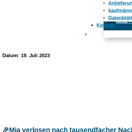
Anlieferun
Öffnungszeit
kaufmänn
Datenblät
Tel:
08542 –
Kontakt
BIERMAKERL
Datum: 19. Juli 2023
🎉Mia verlosen nach tausendfacher Nac