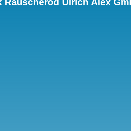
k Rauscheröd Ulrich Alex G