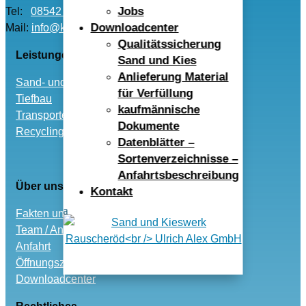
Jobs
Tel:
08542 – 96040
Downloadcenter
Mail:
info@kwr-alex.de
Qualitätssicherung
Leistungen
Sand und Kies
Anlieferung Material
Sand- und Kies
für Verfüllung
Tiefbau
kaufmännische
Transporte
Dokumente
Recycling und Entsorgung
Datenblätter –
Sortenverzeichnisse –
Anfahrtsbeschreibung
Über uns
Kontakt
Fakten und Historie
Team / Ansprechpartner
Anfahrt
Öffnungszeiten
Downloadcenter