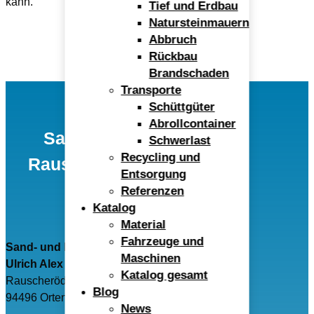
kann.
Tief und Erdbau
Natursteinmauern
Abbruch
Rückbau
Brandschaden
Transporte
Schüttgüter
Abrollcontainer
Sand- und Kieswerk
Schwerlast
Recycling und
Rauscheröd Ulrich Alex
Entsorgung
GmbH
Referenzen
Katalog
Material
Fahrzeuge und
Sand- und Kieswerk Rauscheröd
Maschinen
Ulrich Alex GmbH
Katalog gesamt
Rauscheröd 4
Blog
94496 Ortenburg
News